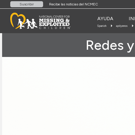
Recibe las noticias del NCMEC
Suscribir
AYUDA
IN
Spanish
apóyenos
Redes y