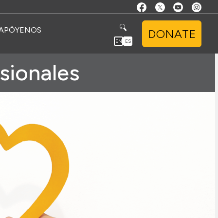
APÓYENOS
DONATE
EN
ES
sionales